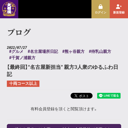
ログイン
新規登録
ブログ
2022/07/27
#グルメ
#名古屋場所日記
#熊ヶ谷親方
#待乳山親方
#千賀ノ浦親方
【最終回】“名古屋新担当” 親方3人衆のゆるふわ日
記
十両コース以上
有料会員登録を頂くと閲覧頂けます。