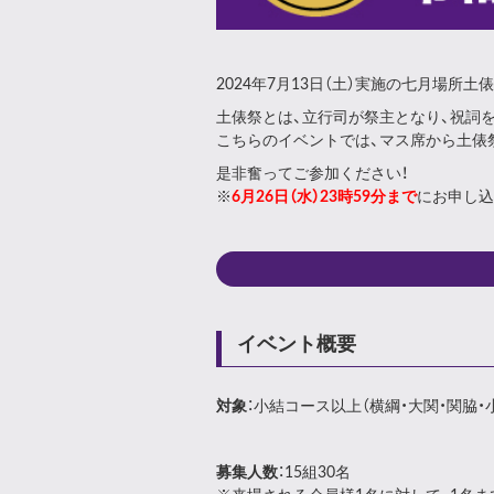
2024年7月13日（土）実施の七月場所
土俵祭とは、立行司が祭主となり、祝詞
こちらのイベントでは、マス席から土俵
是非奮ってご参加ください！
※
6月26日（水）23時59分まで
にお申し込
イベント概要
対象
：小結コース以上（横綱・大関・関脇
募集人数
：15組30名