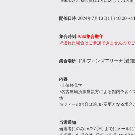
※来場される会員様1名に対して、1名
開催日時
：2024年7月13日（土）10:00〜1
集合時刻
：
9:30集合厳守
※遅れた場合はご参加できませんのでご
ドルフィンズアリーナ（愛知
集合場所
：
内容
・土俵祭見学
・名古屋場所担当親方による館内予習ツ
他
※ツアーの内容は追加・変更となる場合
当選通知
当選者にのみ、6/27（木）までにメール