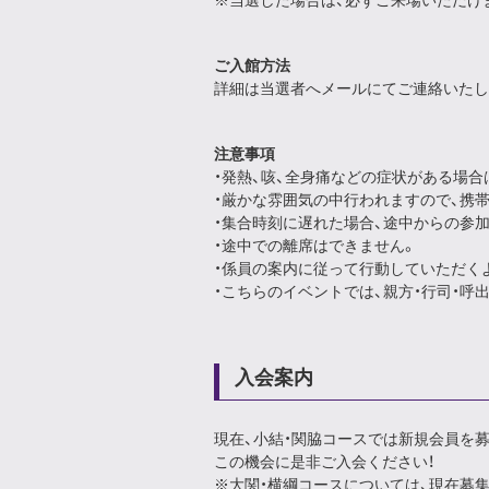
※当選した場合は、必ずご来場いただけ
ご入館方法
詳細は当選者へメールにてご連絡いたし
注意事項
・発熱、咳、全身痛などの症状がある場合
・厳かな雰囲気の中行われますので、携
・集合時刻に遅れた場合、途中からの参
・途中での離席はできません。
・係員の案内に従って行動していただく
・こちらのイベントでは、親方・行司・呼
入会案内
現在、小結・関脇コースでは新規会員を募
この機会に是非ご入会ください！
※大関・横綱コースについては、現在募