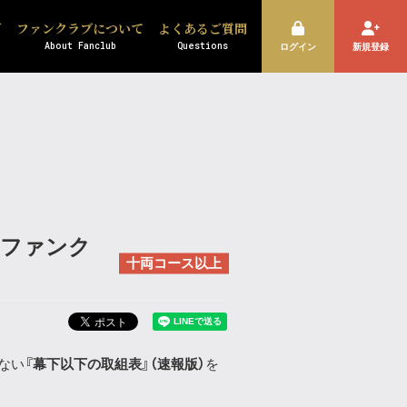
ズ
ファンクラブについて
よくあるご質問
About Fanclub
Questions
ログイン
新規登録
くファンク
十両コース以上
ない
『幕下以下の取組表』（速報版）​
を