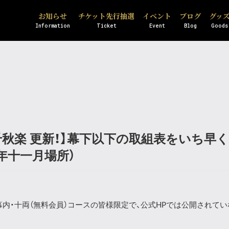
お知らせ
チケット先行抽選
イベント
ブログ
グッ
Information
Ticket
Event
Blog
Goods
千秋楽 更新！】幕下以下の取組表をいち早
年十一月場所）
幕内・十両（無料会員）コースの皆様限定で、公式HPでは公開されてい