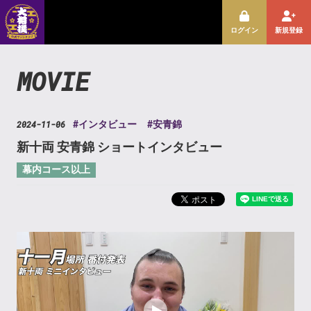
ログイン
新規登録
MOVIE
2024-11-06
#インタビュー
#安青錦
新十両 安青錦 ショートインタビュー
幕内コース以上