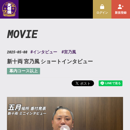
ログイン
新規登録
MOVIE
2025-05-08
#インタビュー
#宮乃風
新十両 宮乃風 ショートインタビュー
幕内コース以上