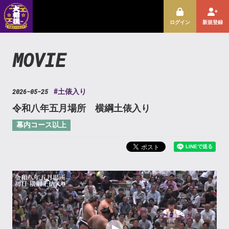
ログイン
新規登録
MOVIE
2026-05-25
#土俵入り
令和八年五月場所 横綱土俵入り
幕内コース以上