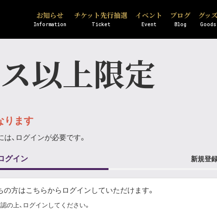
お知らせ
チケット先行抽選
イベント
ブログ
グッ
Information
Ticket
Event
Blog
Goods
ース以上限定
なります
には、ログインが必要です。
ログイン
新規登
にお持ちの方はこちらからログインしていただけます。
認の上、ログインしてください。