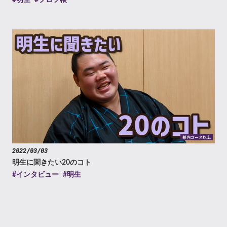
#明生
#プロフ帳
幕内コース以上
2022/03/03
明生に聞きたい20のコト
#インタビュー
#明生