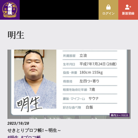
ログイン
新規登録
明生
幕内コース以上
2023/10/20
せきとりプロフ帳！～明生～