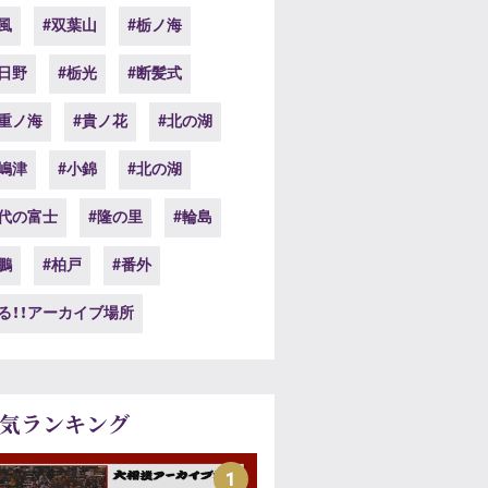
風
#双葉山
#栃ノ海
日野
#栃光
#断髪式
三重ノ海
#貴ノ花
#北の湖
嶋津
#小錦
#北の湖
千代の富士
#隆の里
#輪島
鵬
#柏戸
#番外
る！！アーカイブ場所
気ランキング
1