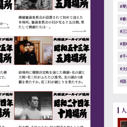
#琴
横綱審議委員会が設置されて初めて迎えた
#春
本場所。審議委員会の目が光る十五日間、果
か─。
たして横綱たちは…。
#
#若
#
#大
た横
前場所に優勝決定戦を演じた横綱・北の湖と
で、
大関・若三杉がふたたび激突。北の湖が3連
覇を果たすか、若三杉が綱とりを果たすか。
#語
人
るか。