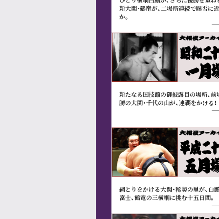
新大関･鶴竜が、二場所連続で賜盃に
か。
新たなる国技館の御披露目の場所、前
勝の大関・千代の山が、連覇をかける！
綱とりをかける大関・稀勢の里が、白鵬
富士、鶴竜の三横綱に挑む十五日間。