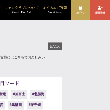
ズ
ファンクラブについて
よくあるご質問
About Fanclub
Questions
ログイン
新規登録
BACK
スの皆様にはこちらでお楽しみい
目ワード
賀竜
#旭富士
#北勝海
須
#黒瀬川
#琴千歳