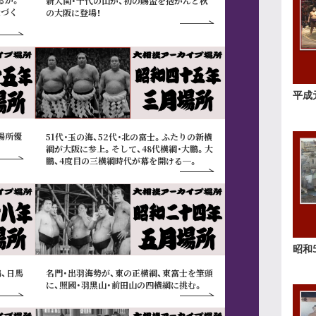
新大関・千代の山が、初の賜盃を抱かんと秋
近づく
の大阪に登場！
平成
場所優
51代･玉の海、52代･北の富士。ふたりの新横
綱が大阪に参上。そして、48代横綱･大鵬。大
鵬、4度目の三横綱時代が幕を開ける─。
昭和
、日馬
名門・出羽海勢が、東の正横綱、東富士を筆頭
に、照國・羽黒山・前田山の四横綱に挑む。