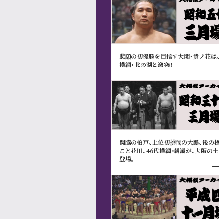
悲願の初優勝を目指す大関・貴ノ花は、
横綱・北の湖と激突！
関脇の柏戸、上位初挑戦の大鵬、後の
こと花田、46代横綱･朝潮が、大阪の
登場。