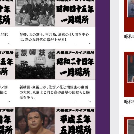
琴櫻、北の富士、玉乃島、清國の4大関を中心
55代
昭和
に、新たな時代の幕が上がる！
栃ノ海
新横綱･東冨士が、佐賀ノ花と増位山の東西
土俵に
の大関、東冨士と同じ高砂部屋の國登らと賜
盃を争う。
昭和