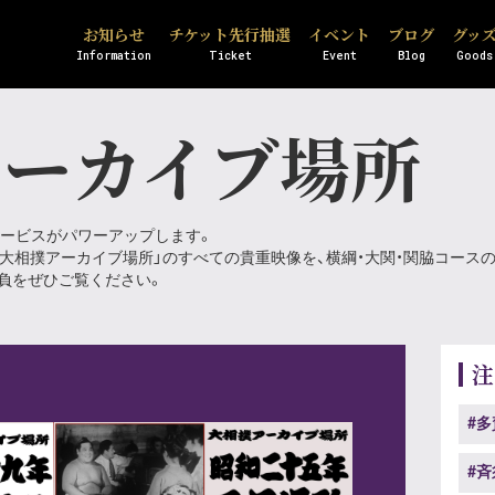
お知らせ
チケット先行抽選
イベント
ブログ
グッ
Information
Ticket
Event
Blog
Goods
アーカイブ場所
ービスがパワーアップします。
ている「大相撲アーカイブ場所」のすべての貴重映像を、横綱・大関・関脇コー
負をぜひご覧ください。
注
#多
#斉