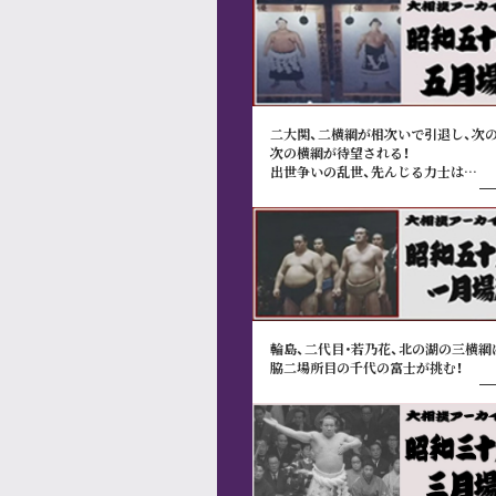
二大関、二横綱が相次いで引退し、次の
次の横綱が待望される！
出世争いの乱世、先んじる力士は…
輪島、二代目･若乃花、北の湖の三横綱
脇二場所目の千代の富士が挑む！