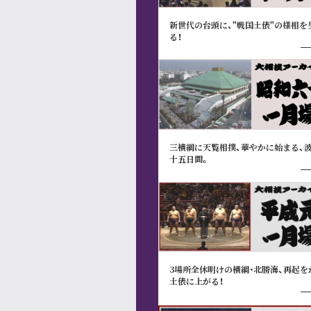
新世代の台頭に、"戦国土俵"の様相を
る！
三横綱に天覧相撲、華やかに始まる、
十五日間。
3場所全休明けの横綱･北勝海、再起を
土俵に上がる！