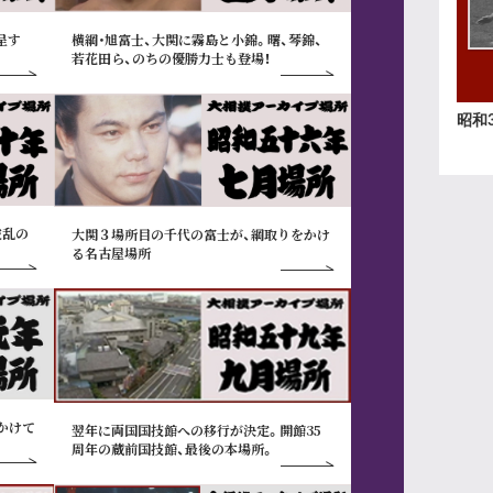
呈す
横綱･旭富士、大関に霧島と小錦。曙、琴錦、
若花田ら、のちの優勝力士も登場！
昭和
波乱の
大関３場所目の千代の富士が、綱取りをかけ
る名古屋場所
かけて
翌年に両国国技館への移行が決定。開館35
周年の蔵前国技館、最後の本場所。