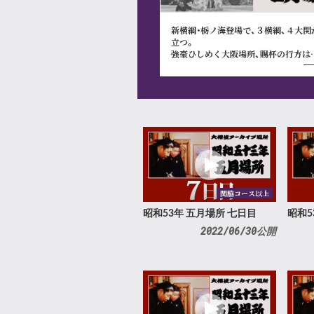
新横綱･栃ノ海登場で、３横綱、４大関
立つ。
強豪ひしめく大阪場所、賜杯の行方は
関脇コース以上
昭和53年 五月場所 七日目
昭和5
2022/06/30公開