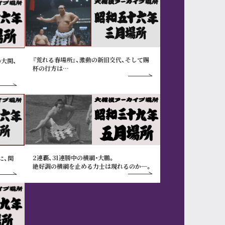
『荒れる春場所』、激動の新旧交代、そして賜
大関、
杯の行方は…
2連覇、31連勝中の横綱･大鵬。
に、関
絶好調の横綱を止める力士は現れるのか─。