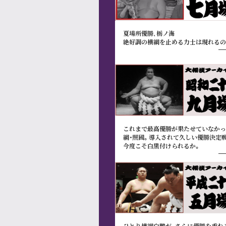
夏場所優勝､栃ノ海
絶好調の横綱を止める力士は現れるの
これまで最高優勝が果たせていなかっ
綱･照國。導入されて久しい優勝決定戦
今度こそ白黒付けられるか。
ひとり横綱白鵬が、さらに優勝を重ね