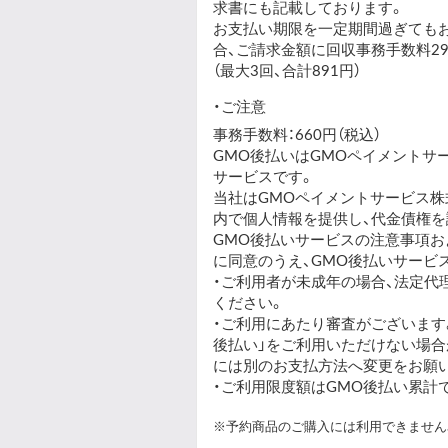
求書にも記載しております。
お支払い期限を一定期間過ぎても
合、ご請求金額に回収事務手数料29
（最大3回、合計891円）
ご注意
事務手数料：660円（税込）
GMO後払いはGMOペイメントサ
サービスです。
当社は
GMOペイメントサービス株
内で個人情報を提供し、代金債権を
GMO後払いサービスの
注意事項
お
に同意のうえ、GMO後払いサービ
・ご利用者が未成年の場合、法定代
ください。
・ご利用にあたり審査がございます
後払い」をご利用いただけない場合
には別のお支払方法へ変更をお願
・ご利用限度額はGMO後払い累計で、
※予約商品のご購入には利用できません