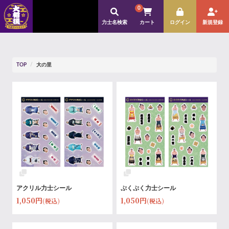
0
力士名検索
カート
ログイン
新規登録
TOP
大の里
アクリル力士シール
ぷくぷく力士シール
1,050円
1,050円
(税込)
(税込)