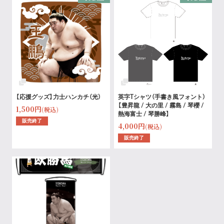
【応援グッズ】力士ハンカチ（光）
英字Tシャツ（手書き風フォント）
【豊昇龍 / 大の里 / 霧島 / 琴櫻 /
1,500円
(税込)
熱海富士 / 琴勝峰】
販売終了
4,000円
(税込)
販売終了