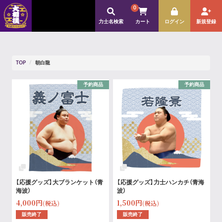
0
力士名検索
カート
ログイン
新規登録
TOP
朝白龍
予約商品
予約商品
【応援グッズ】大ブランケット（青
【応援グッズ】力士ハンカチ（青海
海波）
波）
4,000円
1,500円
(税込)
(税込)
販売終了
販売終了