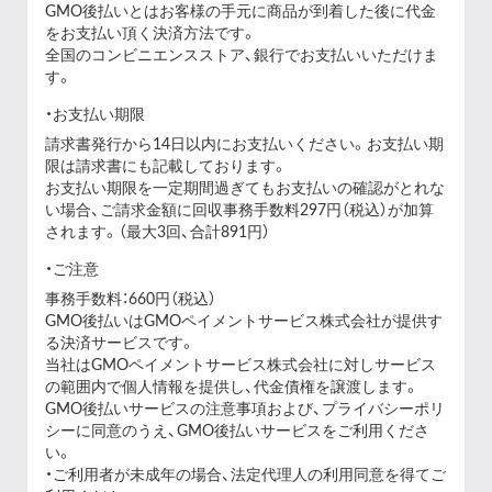
GMO後払いとはお客様の手元に商品が到着した後に代金
をお支払い頂く決済方法です。
全国のコンビニエンスストア、銀行でお支払いいただけま
す。
お支払い期限
請求書発行から14日以内にお支払いください。お支払い期
限は請求書にも記載しております。
お支払い期限を一定期間過ぎてもお支払いの確認がとれな
い場合、ご請求金額に回収事務手数料297円（税込）が加算
されます。（最大3回、合計891円）
ご注意
事務手数料：660円（税込）
GMO後払いはGMOペイメントサービス株式会社が提供す
る決済サービスです。
当社は
GMOペイメントサービス株式会社
に対しサービス
の範囲内で個人情報を提供し、代金債権を譲渡します。
GMO後払いサービスの
注意事項
および、
プライバシーポリ
シー
に同意のうえ、GMO後払いサービスをご利用くださ
い。
・ご利用者が未成年の場合、法定代理人の利用同意を得てご