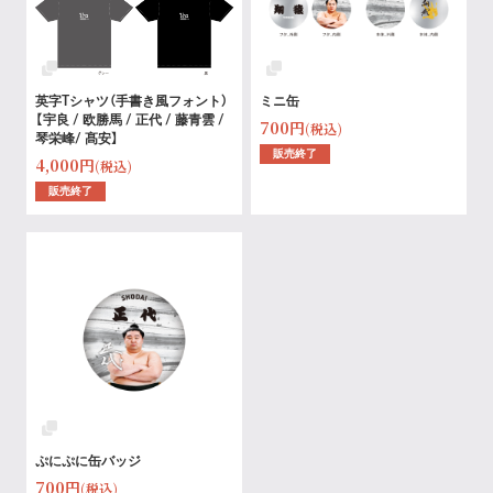
英字Tシャツ（手書き風フォント）
ミニ缶
【宇良 / 欧勝馬 / 正代 / 藤青雲 /
700円
(税込)
琴栄峰/ 髙安】
販売終了
4,000円
(税込)
販売終了
ぷにぷに缶バッジ
700円
(税込)