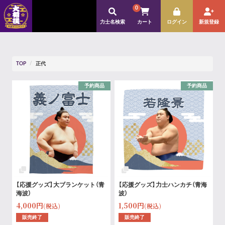
0
力士名検索
カート
ログイン
新規登録
TOP
正代
予約商品
予約商品
【応援グッズ】大ブランケット（青
【応援グッズ】力士ハンカチ（青海
海波）
波）
4,000円
1,500円
(税込)
(税込)
販売終了
販売終了