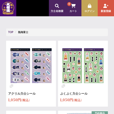
0
力士名検索
カート
ログイン
新規登録
TOP
熱海富士
アクリル力士シール
ぷくぷく力士シール
1,050円
1,050円
(税込)
(税込)
予約商品